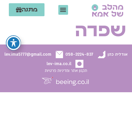
מתנה
קצת עלי
ליווי הנקה אישי
צרי קשר
קורסים וסדנאות
אמהות מספרות
שפרה
אודליה כהן
058-3224-837
lev.ima5777@gmail.com
lev-ima.co.il
תקנון אתר ומדיניות פרטיות