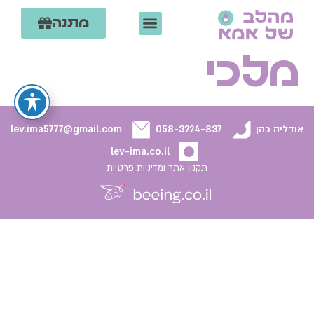
מתנה
קצת עלי
ליווי הנקה אישי
צרי קשר
קורסים וסדנאות
אמהות מספרות
מלכי
אודליה כהן
058-3224-837
lev.ima5777@gmail.com
lev-ima.co.il
תקנון אתר ומדיניות פרטיות