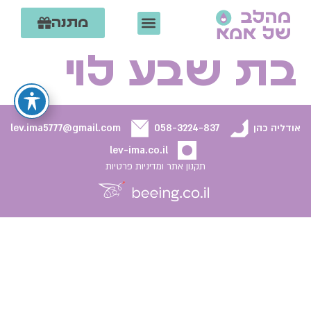
מתנה
קצת עלי
ליווי הנקה אישי
צרי קשר
קורסים וסדנאות
אמהות מספרות
בת שבע לוי
אודליה כהן
058-3224-837
lev.ima5777@gmail.com
lev-ima.co.il
תקנון אתר ומדיניות פרטיות